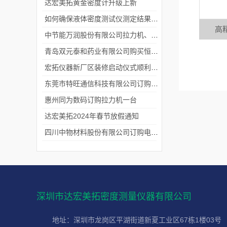
达宏美拓黄金密度计升级上新
如何确保液体密度测试仪测定结果的准确性？
高精
中节能万润股份有限公司拉力机、熔指仪交货完成
青岛双元泰和药业有限公司购买恒温液体密度一台
宏拓仪器新厂区装修启动仪式顺利举行
东莞市特旺通信科技有限公司订购拉力试验机
惠州同为数码订购拉力机一台
达宏美拓2024年春节放假通知
四川中物材料股份有限公司订购电动款熔融指数仪
深圳市达宏美拓密度测量仪器有限公司
地址：深圳市龙岗区平湖街道新夏工业区67栋1楼03号