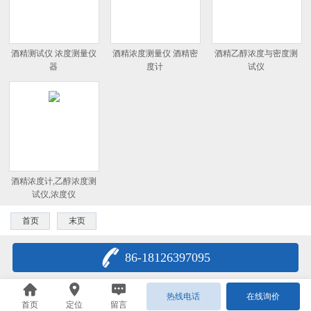
酒精测试仪 浓度测量仪
酒精浓度测量仪 酒精密
酒精乙醇浓度与密度测
器
度计
试仪
酒精浓度计,乙醇浓度测
试仪,浓度仪
首页
末页
86-18126397095
热线电话
在线询价
首页
定位
留言