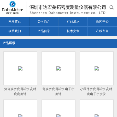
网站首页
公司简介
产品展示
新闻中心
联系我们
产品目录
技术文章
在线留言
产品展示
复合膜密度测试仪 高精
薄膜密度测试仪 电子密
小零件密度测试仪 高精
度密度计
度计
度电子密度仪