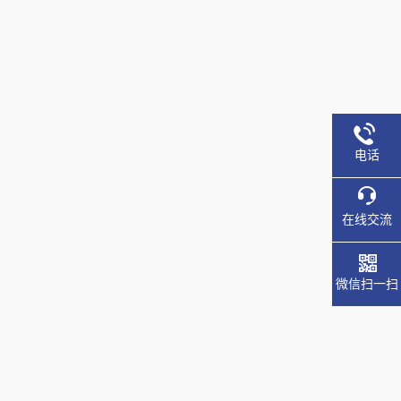
电话
在线交流
微信扫一扫