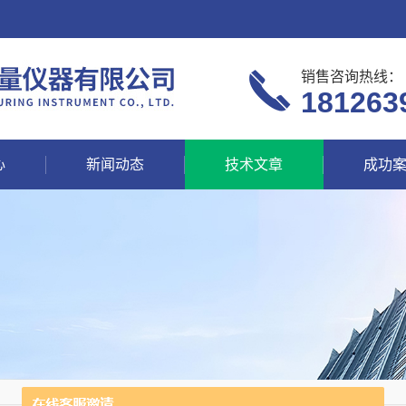
销售咨询热线：
181263
心
新闻动态
技术文章
成功