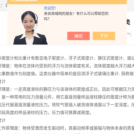
置：
网站首页
>
技术文章
> 液体密度计种类
欢迎您！
来自局域网的朋友！有什么可以帮助您的
吗？
液体密度计种类
发布日期：
2018-07-03
浏览人气
体密度计和比重计有数显电子密度计、浮子式密度计、静压式密度计、振动
原理是：物体在流体内受到的浮力与流体密度有关，流体密度越大浮力越大
比重数值作为刻度值。这类仪器中简单的是目测浮子式玻璃比重计, 简称
度计
原理是：一定高度液柱的静压力与该液体的密度成正比，因此可根据压力
）是一种常用的压力测量元件，用它直接测量样品液柱静压的密度计称为
气压代替直接测量液柱压力。将吹气管插入被测液体液面以下一定深度，
那段高度的样品液柱的压力，压力值可换算成密度。
度计
工作原理是：物体受激而发生振动时，其振动频率或振幅与物体本身的质