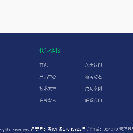
快速链接
首页
关于我们
产品中心
新闻动态
技术文章
成功案例
在线留言
联系我们
ts Reserved
备案号：粤ICP备17043722号
总流量：324079
管理登