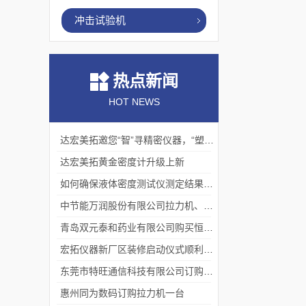
冲击试验机
热点新闻
HOT NEWS
达宏美拓邀您“智”寻精密仪器，“塑”说崭新未来
达宏美拓黄金密度计升级上新
如何确保液体密度测试仪测定结果的准确性？
中节能万润股份有限公司拉力机、熔指仪交货完成
青岛双元泰和药业有限公司购买恒温液体密度一台
宏拓仪器新厂区装修启动仪式顺利举行
东莞市特旺通信科技有限公司订购拉力试验机
惠州同为数码订购拉力机一台