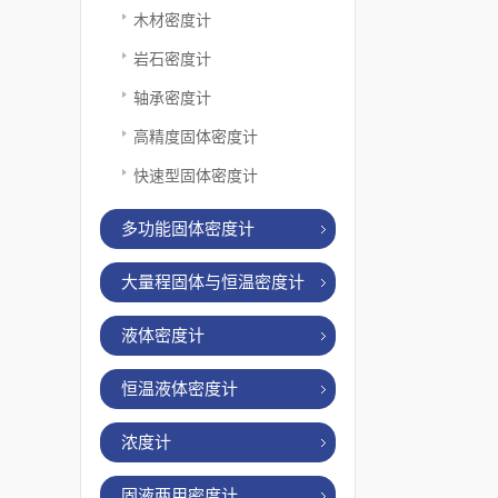
木材密度计
岩石密度计
轴承密度计
高精度固体密度计
快速型固体密度计
多功能固体密度计
大量程固体与恒温密度计
液体密度计
恒温液体密度计
浓度计
固液两用密度计