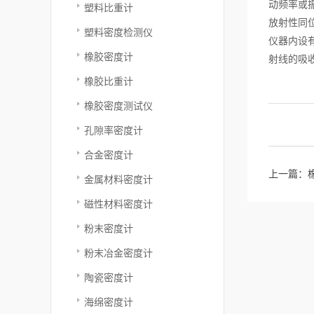
动频率或
塑料比重计
放射性同
塑料密度检测仪
仪器内设
橡胶密度计
射线的吸
橡胶比重计
橡胶密度测试仪
孔隙率密度计
合金密度计
上一篇：
金属材料密度计
磁性材料密度计
粉末密度计
粉末冶金密度计
陶瓷密度计
海绵密度计