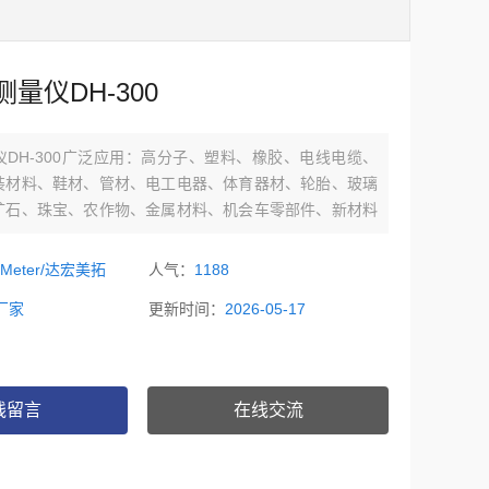
量仪DH-300
DH-300广泛应用：高分子、塑料、橡胶、电线电缆、
装材料、鞋材、管材、电工电器、体育器材、轮胎、玻璃
矿石、珠宝、农作物、金属材料、机会车零部件、新材料
…等。
oMeter/达宏美拓
人气：
1188
厂家
更新时间：
2026-05-17
线留言
在线交流