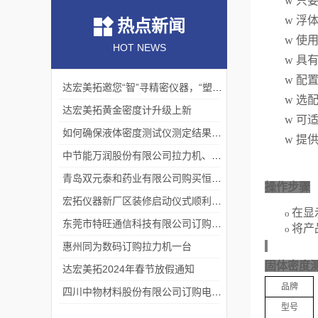
w
只
w
浮
热点新闻
w
使
HOT NEWS
w
具
w
配
达宏美拓邀您“智”寻精密仪器，“塑”说崭新未来
w
选配
达宏美拓黄金密度计升级上新
w
可
如何确保液体密度测试仪测定结果的准确性？
w
提
中节能万润股份有限公司拉力机、熔指仪交货完成
青岛双元泰和药业有限公司购买恒温液体密度一台
操作步骤
宏拓仪器新厂区装修启动仪式顺利举行
在显示
o
东莞市特旺通信科技有限公司订购拉力试验机
将产
o
惠州同为数码订购拉力机一台
固体密度测
达宏美拓2024年春节放假通知
品牌
四川中物材料股份有限公司订购电动款熔融指数仪
型号