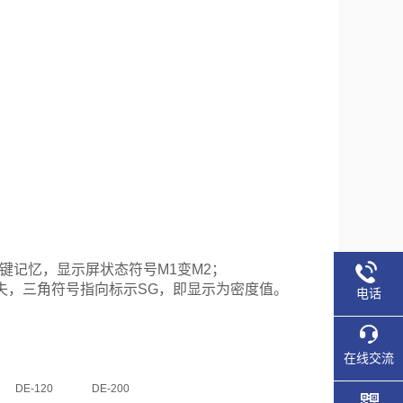
键记忆
，显示屏状态符号
M1
变
M2
；
失，三角符号指向标示
SG
，即
显示
为
密度值
。
电话
在线交流
DE-120
DE-200