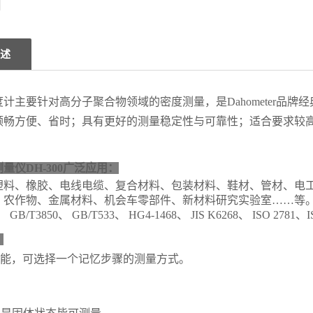
述
度计
主要针对高分子聚合物领域的密度测量，
是Dahometer品牌
经
顺畅方便、省时；具有
更好的测量稳定性与可靠性
；
适合要求较
量仪DH-300
广泛应用
：
塑料、
橡胶、电线电缆、
复合材料、包装材料、鞋材、管材、
电
、农作物、金属材料、机会车零部件、
新材料研究实验室……
等
、 GB/T3850、 GB/T533、 HG4-1468、 JIS K6268、 ISO 27
：
功能，可选择一个记忆步骤的测量方式。