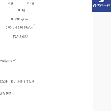
120g
200g
微信扫一扫
0.001g
3
0.0001
g/cm
3
0.00 1
~
99.9999g/cm
铝合金成型
cm×
高
9.3cm
）
粒配件一套、
⑨
测浮体配件一
别标准插头）