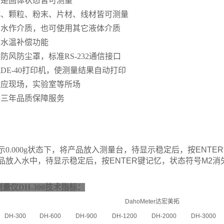
要是固体状态皆可测量
体、颗粒、粉末、片材、线材皆可测量
用水作介质，也可使用其它液体介质
有水温补偿功能
置防风防尘罩
，标准RS-232通信接口
DE-40打印机，使测量结果自动打印
适应现场，实验室等所场
供三年品质保障服务
0.000g状态下，
将产品放入测量台，
待显示稳定后
，按
ENTER
品放入水中
，待显示稳定后
，按
ENTER
键记忆
，状态符号
M2
消
量仪DH-300
技术指标：
DahoMeter
达宏美拓
DH-300
DH-600
DH-900
DH-1200
DH-2000
DH-3000