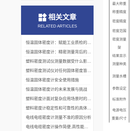
最大称重
称重精度
相关文章
密度精度
RELATED ARTICLES
密度范围
密度测量
恒温固体密度计：赋能工业质检的精密利器
架
恒温固体密度计：精密测量背后的科学原理
结果显示
塑料密度测试仪测量数据受什么影响？
测量种类
塑料密度测试仪对任何固体密度皆可测量
测量水槽
恒温固体密度计安全使用措施
参数
设定
恒温固体密度计的未来发展与挑战
塑料密度计面对复杂应用场景时的针对性保护措施
标准附件
塑料密度计稳定性和可靠性的具体阐述
电源电压
电线电缆密度计测量不准的原因分析
重量
/
尺寸
电线电缆密度计操作简便,高性能，数据直读