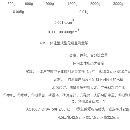
300g
600g
900g
1200g
2000g
3000g
0.005g
0.01g
3
0.001
g/cm
3
0.001
~
99.999g/cm
ABS
一体注塑成型免翻盖测量架
密度、体积、百分比含量
任何固体形态之密度
常规：一体注塑成型专业透明测量水槽
（尺寸：长
15.3 cm×
宽
10.7 
定制：可依测量产品尺寸定制不同尺寸的水槽
水温设定、测量介质密度设定、二元材料混合比
①
主机、
②
水槽、
③
测量台、
④
镊子、
⑤
温度计、
⑥
砝码、
⑦
防风防尘罩、
⑧
测颗
套、
⑩
电源变压器一个
AC100V~240V 50HZ/60HZ
（默认欧规标准插头，或选择其它国
4.5kg/
长
42.5 cm×
宽
17.5 cm×
高
32.5cm