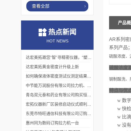
查看全部
产品概
热点新闻
AR
系列密
HOT NEWS
系列产品
、
硫酸浓度
达宏美拓邀您“智”寻精密仪器，“塑”说崭新未来
达宏美拓黄金密度计升级上新
硫酸浓度测定
如何确保液体密度测试仪测定结果的准确性？
钢制酸洗、
中节能万润股份有限公司拉力机、熔指仪交货完成
特点与优
青岛双元泰和药业有限公司购买恒温液体密度一台
w
数
宏拓仪器新厂区装修启动仪式顺利举行
w
快
东莞市特旺通信科技有限公司订购拉力试验机
w
比
惠州同为数码订购拉力机一台
w
没