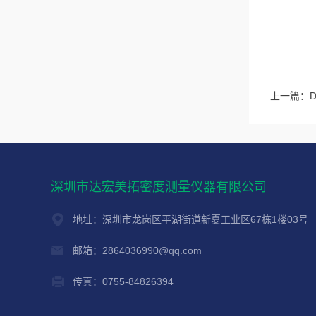
上一篇：
深圳市达宏美拓密度测量仪器有限公司
地址：深圳市龙岗区平湖街道新夏工业区67栋1楼03号
邮箱：2864036990@qq.com
传真：0755-84826394