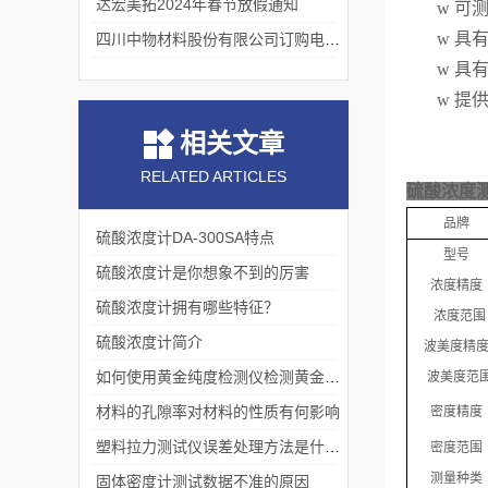
达宏美拓2024年春节放假通知
w
可
w
具
四川中物材料股份有限公司订购电动款熔融指数仪
w
具
w
提
相关文章
RELATED ARTICLES
硫酸浓度测
品牌
硫酸浓度计DA-300SA特点
型号
硫酸浓度计是你想象不到的厉害
浓度精度
硫酸浓度计拥有哪些特征？
浓度
范围
硫酸浓度计简介
波美度精
如何使用黄金纯度检测仪检测黄金纯度？
波美度
范
材料的孔隙率对材料的性质有何影响
密度精度
塑料拉力测试仪误差处理方法是什么？
密度范围
测量
种类
固体密度计测试数据不准的原因