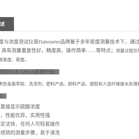
述
度
与浓度测试仪
是
Dahometer品牌基于多年密度测量技术下，
；具有测量重复性好，精度高，操作简单……等特点
；
测量过程仅
波美度、密度
。
仪AR-120SA
应用行业：
黑色金属萃取、洗涤剂，肥料产品、颜料产品、塑胶和人造纤维废水处理
点
：
字直接显示硫酸浓度
检，性能优异，实用性强
滴定法快，任何人可轻易操作
有烦琐的
测量步骤，
易于清洗