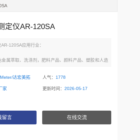
0SA
定仪AR-120SA
R-120SA应用行业：
色金属萃取、洗涤剂，肥料产品、颜料产品、塑胶和人造
和蒸汽产品、研究实验单位。
oMeter/达宏美拓
人气：
1778
厂家
更新时间：
2026-05-17
线留言
在线交流