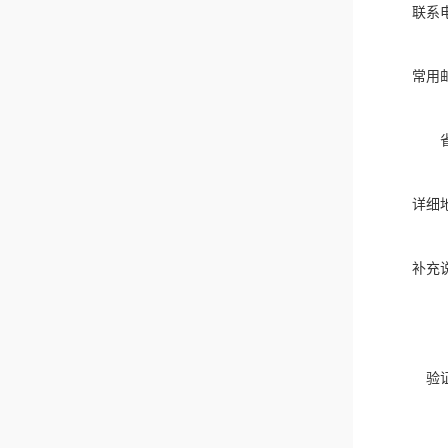
联系
常用
详细
补充
验