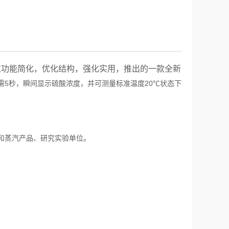
通过功能简化，
优化结构，
强化实用，推出的一款全新
5
硫酸浓度
可
20
℃
需
秒，瞬间显示
，并
测量标准温度
状态下
和蒸汽产品、研究实验单位。