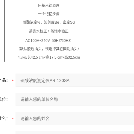
阿基米德原理
一个
记忆
步骤
硫酸
浓度
%
、波美度
Be
、密度
SG
蒸馏水校正
/
蒸馏水验正
AC100V~240V 50HZ/60HZ
（默认欧规插头，或选择其它国别插头）
4.
3
kg/
长
42.5 cm×
宽
17.5 cm×
高
32.5cm
产品：
单位：
姓名：