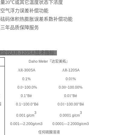
测量
20℃
或其它温度状态下浓度
有空气浮力
误差
补偿功能
有
砝码体积热膨胀
误差
系数补偿功能
供三年品质保障服务
定仪AR-120SA
技术
指标
:
Daho Meter
『达宏美拓』
AR
-300SA
AR
-120SA
0.1%
0.0
1
%
0.
0
~100.0
%
0.0
0
~100.00
%
度
0.1
°Bé
0.0
1
°Bé
围
0.1
~100.0°Bé
0.0
1
~100.00°Bé
3
3
0.001
g/cm
0.0001
g/cm
0.001—2.200g/cm3
0.0001—2.2000g/cm3
任何
硫酸
溶液