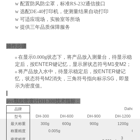
w
配置防风防尘罩
，标准RS-232通信接口
w
选配DE-40打印机，使测量结果自动打印
w
可适应现场，实验室等所场
w
提供三年品质保障服务
操作步骤
在显示0.000g状态下，
将产品放入测量台，
待显示稳
o
定后
，按
ENTER
键记忆
，显示屏状态符号
M1
变
M2
；
将产品放入水中
，待显示稳定后
，按
ENTER
键记
o
忆
，状态符号
M2
消失，三角符号指向标示
SG
，即
显
示
为
密度值
。
pvc颗粒密度计DH-300
技术指标：
DahoMet
品牌
DH-300
DH-600
DH-900
DH-1200
型号
最大称重
300g
600g
900g
1200g
称重精度
0.005g
0.01
3
密度精度