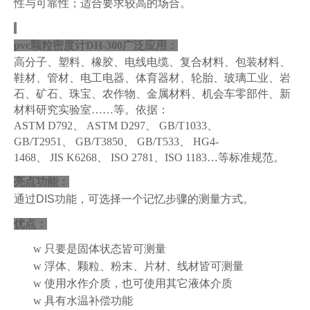
性与可靠性
；
适合要求较高的场合。
pvc颗粒密度计DH-300
广泛应用
：
高分子、塑料、
橡胶、电线电缆、
复合材料、包装材料、
鞋材、管材、
电工电器、体育器材、轮胎、玻璃
工业
、
岩
石、矿石、珠宝、农作物、金属材料、机会车零部件、
新
材料研究实验室……
等。
依据：
ASTM D792、 ASTM D297、 GB/T1033、
GB/T2951、 GB/T3850、 GB/T533、 HG4-
1468、 JIS K6268、 ISO 2781、ISO 1183…等标准规范。
亮点功能：
通过
DIS
功能，可选择一个记忆步骤的测量方式。
优点：
w
只要是固体状态皆可测量
w
浮体、颗粒、粉末、片材、线材皆可测量
w
使用水作介质，也可使用其它液体介质
w
具有水温补偿功能