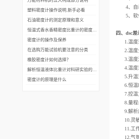
万能材料机的五大构成部分说明
4、
塑料密度计操作说明,新手必看
5、
石油密度计的测定原理和意义
恒温式香水香精密度比重计的密度测试方法
四
、
dsc
密度计的操作及保养
1.温度
在选购万能试验机要注意的分类
2.温度
3.温度
橡胶密度计如何选择？
4.温度
解析恒温液体比重计对科研实验的重要性
5.升温
密度计的原理是什么
6.恒
7.控
8.量程
9.解析度
10.灵
11.工
12.