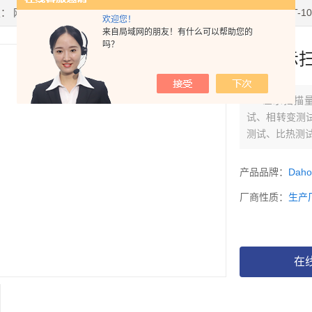
置：
网站首页
>
产品中心
> >
差示扫描量热仪
> dsc差示扫描量热仪HT-10
欢迎您！
来自局域网的朋友！有什么可以帮助您的
吗？
dsc差示
dsc差示扫描
试、相转变测
测试、比热测
产品品牌：
Dah
厂商性质：
生产
在