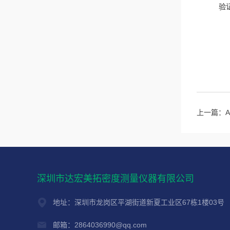
验
上一篇：
深圳市达宏美拓密度测量仪器有限公司
地址：深圳市龙岗区平湖街道新夏工业区67栋1楼03号
邮箱：2864036990@qq.com