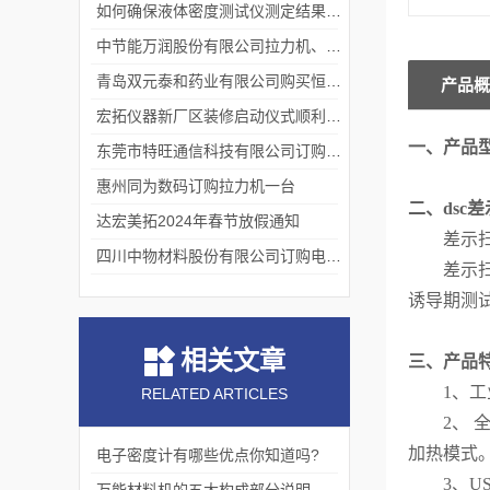
如何确保液体密度测试仪测定结果的准确性？
中节能万润股份有限公司拉力机、熔指仪交货完成
青岛双元泰和药业有限公司购买恒温液体密度一台
产品概
宏拓仪器新厂区装修启动仪式顺利举行
一、
产品
东莞市特旺通信科技有限公司订购拉力试验机
惠州同为数码订购拉力机一台
二、
dsc
达宏美拓2024年春节放假通知
差示
四川中物材料股份有限公司订购电动款熔融指数仪
差示
诱导期测
相关文章
三、产品
1、
RELATED ARTICLES
2、
加热模式
电子密度计有哪些优点你知道吗?
3、