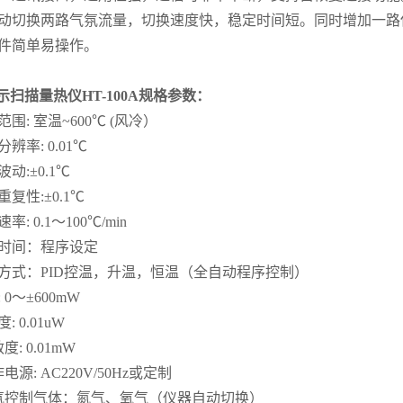
自动切换两路气氛流量，切换速度快，稳定时间短。同时增加一路
软件简单易操作。
差示扫描量热仪HT-100A
规格参数：
范围: 室温~600℃ (风冷）
分辨率: 0.01℃
波动:±0.1℃
重复性:±0.1℃
速率: 0.1～100℃/min
温时间：程序设定
温方式：PID控温，升温，恒温（全自动程序控制）
: 0～±600mW
: 0.01uW
敏度: 0.01mW
作电源: AC220V/50Hz或定制
气氛控制气体：氮气、氧气（仪器自动切换）