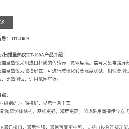
述
型号：
HT-
100A
差示扫描量热仪HT-100A
产品
介绍
：
扫描量热仪采用进口材质的传感器，灵敏度高。信号采集电路屏
扫描量热仪为触摸屏式，可进行玻璃化转变温度测试、相转变测
试
、
比热测试
、
适用范围
广泛
。
特点：
工业级别的7寸触摸屏，显示信息丰富。
 全新陶瓷炉体结构，基线更好，精度更高。加热采用间接传导方
。
USB通讯接口，通用性强，通信可靠不中断，支持自恢复连接功能