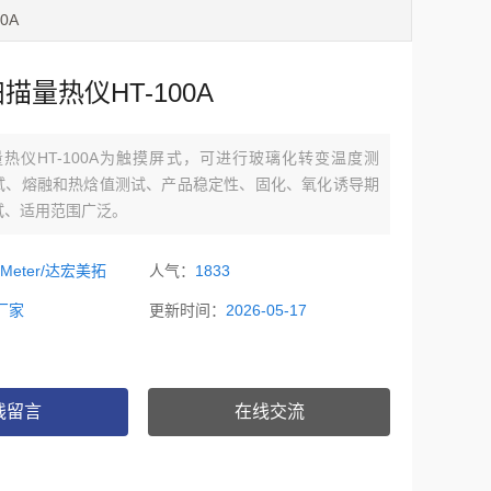
0A
扫描量热仪HT-100A
量热仪HT-100A为触摸屏式，可进行玻璃化转变温度测
试、熔融和热焓值测试、产品稳定性、固化、氧化诱导期
试、适用范围广泛。
oMeter/达宏美拓
人气：
1833
厂家
更新时间：
2026-05-17
线留言
在线交流