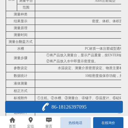
测量平台
ABS注塑成型
范围
密度
测量种类
结果显示
密度、体积、
体积
百分
测量原理
阿
测量时间
测量台翻盖方式
水槽
PC材质
一体注塑成型透明水
①将产品放入测量台，
显示产品重量
，按
ENTER键记
测量步骤
②将产品放入水中
即
显示密度值。
参数设定
水温设定、测量介质密度设定、物质主要材料
数据统计
10组密度值保存功能，并
液体测量
选
校正方式
单
标准附件
①主机、②水槽、③测量台、④镊子、⑤温度计、⑥砝码、
数据接口
86-18126397095
选购附件
AU-
电源电压
AC100V~2
热线电话
在线询价
毛重
/尺寸
4.
5
kg/长42.
首页
定位
留言