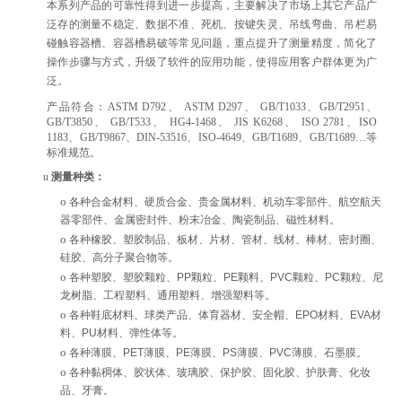
本系列产品的
可靠性得到进一步提高，主要解决了市场上其它产品广
泛存的测量不稳定、数据不准、死机、按键失灵、吊线弯曲、吊栏易
碰触容器槽、容器槽易破等常见问题，重点提升了测量精度，
简化了
操作步骤与方式，升级了软件的应用功能，使得应用客户群体更为广
泛。
产品符合：
ASTM D792、 ASTM D297、 GB/T1033、GB/T2951、
GB/T3850、 GB/T533、 HG4-1468、 JIS K6268、 ISO 2781、ISO
1183
、
GB/T9867、DIN-53516、ISO-4649、GB/T1689、
GB/T1689
…
等
标准规范。
u
测量种类
：
o
各种合金材料、硬质合金、贵金属材料、机动车零部件、航空航天
器零部件、金属密封件、粉末冶金、陶瓷制品、磁性材料。
o
各种橡胶、塑胶制品、
板材
、
片材、管材、线材、
棒材、密封圈、
硅胶、高分子聚合物等。
o
各种塑胶、塑胶颗粒、
PP
颗粒、
PE
颗料、
PVC
颗粒、
P
C
颗粒、
尼
龙
树脂
、工程塑料、通用塑料、增强塑料
等
。
o
各种鞋底材料、球类产品、体育器材、安全帽、
EPO
材料、
EVA
材
料、
PU
材料、弹性体等。
o
各种薄膜、
PET
薄膜、
PE
薄膜、
PS
薄膜、
PVC
薄膜、
石墨
膜。
o
各种黏稠体、胶状体
、
玻璃胶、保护胶、固化胶、护肤膏
、
化妆
品、牙膏
。