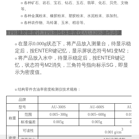
o
各种
矿石、岩石
、
宝石、钻石、玉石、翡翠、化石、贝壳、文物
等。
o
各种金属粉末、橡胶粉末、塑胶粉末、水泥粉末
、添加剂
。
o
各种农作物、马铃薯、玉米、稻谷等。
TPR橡胶密度计,TPR弹性体密度仪AU-120S
操作步骤
在显示0.000g状态下，
将产品放入测量台，
待显示稳
o
定后
，按
ENTER
键记忆
，显示屏状态符号
M1
变
M2
；
将产品放入水中
，待显示稳定后
，按
ENTER
键记
o
忆
，状态符号
M2
消失，三角符号指向标示
SG
，即
显
示
为
密度值
。
u 结构零件含油率密度检测仪
技术规格：
品牌
型号
AU-300S
AU-600S
AU-90
范围
0.00
5
~300g
0.005~600g
0.01~
9
0
称重
标准偏差
0.005g
0.005g
0.01g
3
可读性
0.001 g/cm
密度