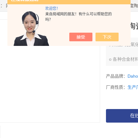
置：
网站首页
>
产品中心
>
固体密度计
>
陶瓷密度计
> DH-2000高精
欢迎您！
来自局域网的朋友！有什么可以帮助您的
吗？
高精度陶
高精度陶瓷氧
o 各种合金
零部件、金属
产品品牌：
Dah
o 各种橡胶
厂商性质：
生产
胶、高分子聚
在