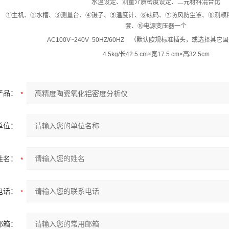
水温设定、测量介质密度设定、二元材料混合比
①
主机、
②
水槽、
③
测量台、
④
镊子、
⑤
温度计、
⑥
砝码、
⑦
防风防尘罩、
⑧
测颗
套、
⑩
电源变压器一个
AC100V~240V 50HZ/60HZ
（默认欧规标准插头，或选择其它国
4.5kg/
长
42.5 cm×
宽
17.5 cm×
高
32.5cm
产品：
单位：
姓名：
电话：
邮箱：