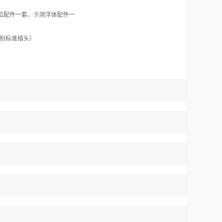
粒配件一套、
⑨
测浮体配件一
别标准插头）