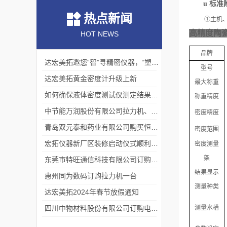
u
标准
热点新闻
①主机
高精度陶
HOT NEWS
品牌
达宏美拓邀您“智”寻精密仪器，“塑”说崭新未来
型号
达宏美拓黄金密度计升级上新
最大称重
如何确保液体密度测试仪测定结果的准确性？
称重精度
中节能万润股份有限公司拉力机、熔指仪交货完成
密度精度
青岛双元泰和药业有限公司购买恒温液体密度一台
密度范围
宏拓仪器新厂区装修启动仪式顺利举行
密度测量
架
东莞市特旺通信科技有限公司订购拉力试验机
结果显示
惠州同为数码订购拉力机一台
测量种类
达宏美拓2024年春节放假通知
四川中物材料股份有限公司订购电动款熔融指数仪
测量水槽