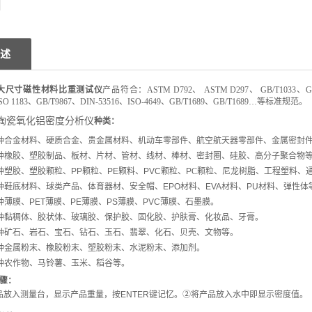
述
大尺寸磁性材料比重测试仪
产品符合：ASTM D792、 ASTM D297、 GB/T1033、GB/T2
SO 1183
、GB/T9867、DIN-53516、ISO-4649、GB/T1689、
GB/T1689
…
等标准规范。
陶瓷氧化铝密度分析仪
种类
：
种合金材料、硬质合金、贵金属材料、机动车零部件、航空航天器零部件、金属密封
种橡胶、塑胶制品、
板材
、
片材、管材、线材、
棒材、密封圈、硅胶、高分子聚合物
种塑胶、塑胶颗粒、
PP
颗粒、
PE
颗料、
PVC
颗粒、
P
C
颗粒、
尼龙
树脂
、工程塑料、
种鞋底材料、球类产品、体育器材、安全帽、
EPO
材料、
EVA
材料、
PU
材料、弹性体
种薄膜、
PET
薄膜、
PE
薄膜、
PS
薄膜、
PVC
薄膜、
石墨
膜。
种黏稠体、胶状体
、
玻璃胶、保护胶、固化胶、护肤膏
、
化妆品、牙膏
。
种
矿石、岩石
、
宝石、钻石、玉石、翡翠、化石、贝壳、文物等。
种金属粉末、橡胶粉末、塑胶粉末、水泥粉末
、添加剂
。
种农作物、马铃薯、玉米、稻谷等。
骤：
品放入测量台，
显示产品重量
，按
ENTER
键记忆。
②
将产品放入水中
即
显示密度值。