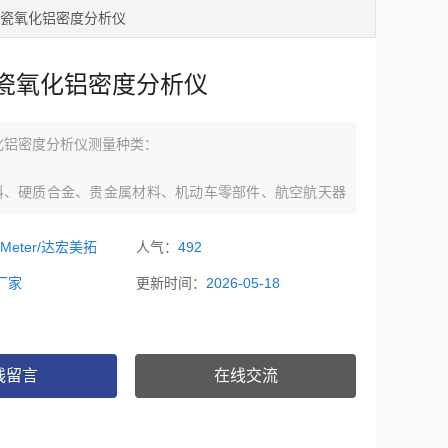
度陶瓷氧化铝密度分析仪
瓷氧化铝密度分析仪
化铝密度分析仪测量种类：
材料、硬质合金、贵金属材料、机动车零部件、航空航天器
密封件、粉末冶金、陶瓷制品、磁性材料。
oMeter/达宏美拓
人气：
492
、塑胶制品、板材、片材、管材、线材、棒材、密封圈、硅
厂家
更新时间：
2026-05-18
合物等。
线留言
在线交流