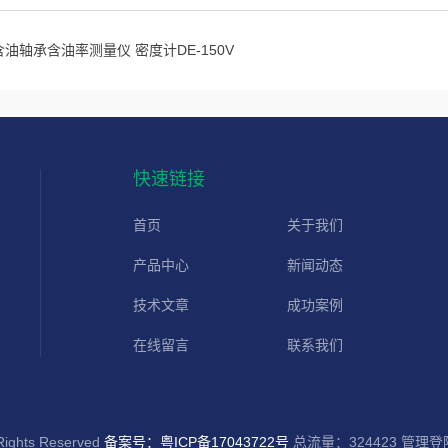
含油轴承含油率测量仪 密度计DE-150V
快速链接
首页
关于我们
产品中心
新闻动态
技术文章
成功案例
在线留言
联系我们
ts Reserved
备案号：粤ICP备17043722号
总流量：324423
管理登