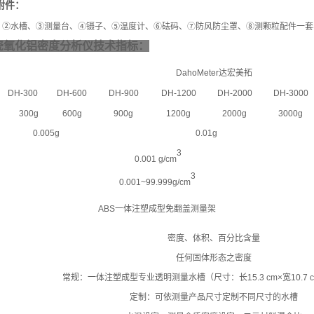
附件：
、②水槽、③测量台、④镊子、⑤温度计、⑥砝码、⑦防风防尘罩、⑧测颗粒配件一套
瓷氧化铝密度分析仪
技术指标：
DahoMeter
达宏美拓
DH-300
DH-600
DH-900
DH-1200
DH-2000
DH-3000
300g
600g
900g
1200g
2000g
3000g
0.005g
0.01g
3
0.001
g/cm
3
0.001
~
99.999g/cm
ABS
一体注塑成型免翻盖测量架
密度、体积、百分比含量
任何固体形态之密度
常规：一体注塑成型专业透明测量水槽
（尺寸：长15.3 cm×
宽
10.7 
定制：可依测量产品尺寸定制不同尺寸的水槽