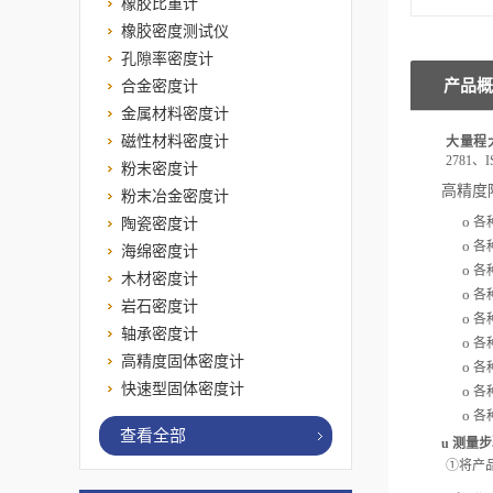
橡胶比重计
橡胶密度测试仪
孔隙率密度计
产品概
合金密度计
金属材料密度计
磁性材料密度计
大量程
2781、I
粉末密度计
高精度
粉末冶金密度计
o
陶瓷密度计
各
o
各
海绵密度计
o
各
木材密度计
o
各
岩石密度计
o
各
轴承密度计
o
各
高精度固体密度计
o
各
快速型固体密度计
o
各
o
各
查看全部
u
测量步
①
将产