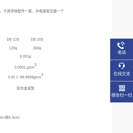
、⑨测浮体配件一套、⑩电源变压器一个
DE-120
DE-200
120g
200g
电话
0.001g
3
0.0001
g/cm
在线交流
3
0.00 1
~
99.9999g/cm
铝合金成型
微信扫一扫
cm×
高
9.3cm
）