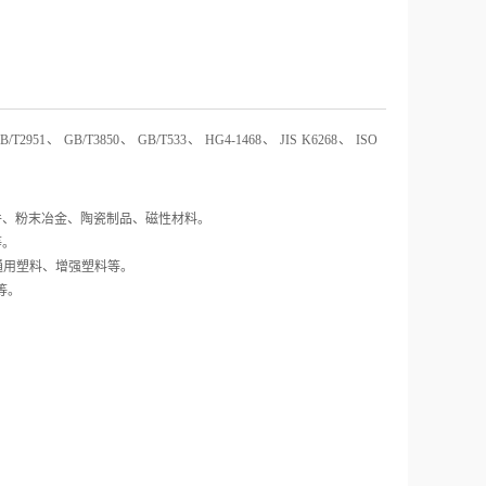
951、 GB/T3850、 GB/T533、 HG4-1468、 JIS K6268、 ISO
件、粉末冶金、陶瓷制品、磁性材料。
等。
通用塑料、增强塑料
等
。
等。