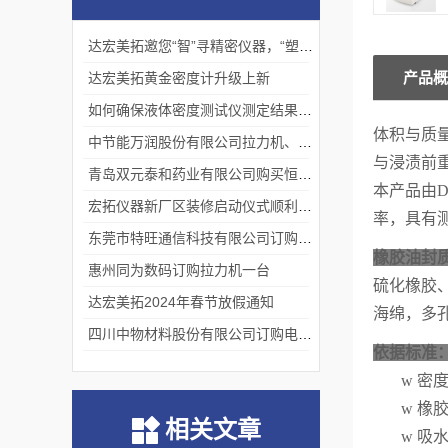
达宏美拓邀您“智”寻精密仪器，“塑”说崭新未来
产品概
达宏美拓黄金密度计升级上新
如何确保液体密度测试仪测定结果的准确性？
体积与质
中节能万润股份有限公司拉力机、熔指仪交货完成
与浸渍前
青岛双元泰和药业有限公司购买恒温液体密度一台
本产品由D
宏拓仪器新厂区装修启动仪式顺利举行
率，
具有
东莞市特旺通信科技有限公司订购拉力试验机
橡胶油封质
惠州同为数码订购拉力机一台
硫化橡胶
达宏美拓2024年春节放假通知
海绵，多
四川中物材料股份有限公司订购电动款熔融指数仪
依据标准
w
密度
w
橡
相关文章
w
吸水