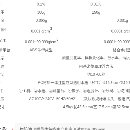
度
0.1%
0.01%
称重
300g
150g
精度
0.0
05
g
0.001g
3
可读性
0.001 g/cm
0.0001 g/
3
范围
0.001~99.999g/cm
0.0001~99.999
量平台
ABS
注塑成型
铝合金成
质量变化率、体积变化率、吸水率、密度
显示
原理
阿基米德原理浮力法
时间
约
10~60
秒
槽
PC
材质一体注塑成型透明水槽
（尺寸：长
15.3 cm×
宽
10.
附件
①
主机、
②
水槽、
③
测量台、
④
镊子、
⑤
温度计、
⑥
砝码、
⑦
防风
电压
AC100V~240V 50HZ/60HZ
（默认欧规标准插头，或选择
尺寸
4.5kg/
长
42.5 cm×
宽
17.5 cm×
高
32.5cm
产品：