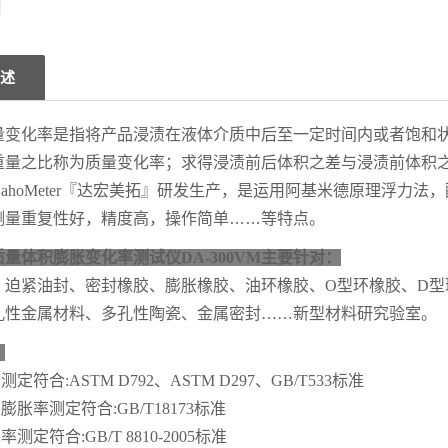
述
量变化率是指将产品浸渍在液体介质中后至一定时间内或者饱和
重量之比称为质量变化率；求得浸渍前后体积之差与浸渍前体积
ahoMeter『达宏美拓』研发生产，是运用阿基米德原理浮力
测量重复性好，精度高，操作简单
……
等特点。
量体积膨胀变化率测试仪DA-300VM
主要针对：
、迫紧油封、密封橡胶、膨胀橡胶、油环橡胶、
O
型环橡胶、
D
型
孔性金属材料、多孔性陶瓷、金属密封……新型材料研究验室。
：
测定符合:
ASTM D792、ASTM D297、GB/T533标准
胶膨胀率测定
符合:
GB/T18173标准
率测定符合:GB/T 8810-2005标准