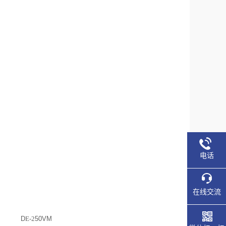
电话
在线交流
D
E
-
2
50VM