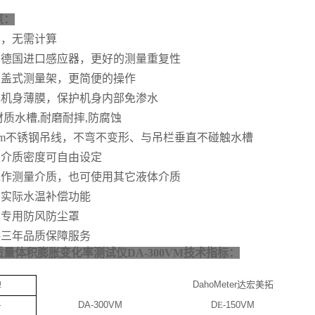
点：
读，无需计算
用德国进口感应器，更好的测量重复性
翻盖式测量架，更简便的操作
水机身薄膜，保护机身内部免渗水
材质水槽,耐磨耐摔,防腐蚀
5cm不锈钢吊线，不弯不变形、与吊栏垂直不碰触水槽
和介质密度可自由设定
水作测量介质，也可使用其它液体介质
有实际水温补偿功能
置专用防风防尘罩
供三年品质保障服务
量体积膨胀变化率测试仪DA-300VM
技术指标：
DahoMeter
达宏美拓
牌
DA-300VM
D
E
-150VM
号