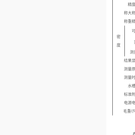
精
称大
称重
密
度
测
结果
测量
测量
水
标准
电源
毛重
/