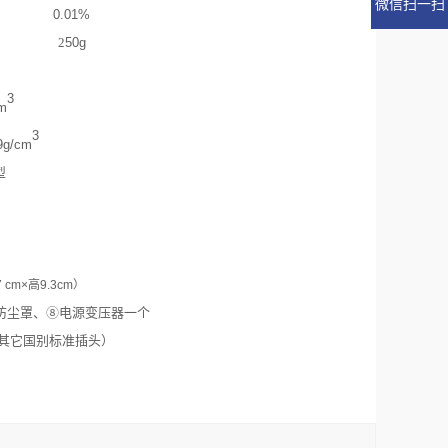
微信扫一扫
0.01%
2
50g
3
cm
3
9g/cm
型
7 cm×
高
9.3cm
）
防尘罩、
⑧
电源变压器一个
其它国别标准插头）