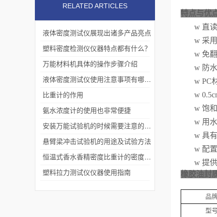
RELATED ARTICLES
特点与优
w
直
液体密度测试仪展现出诸多产品亮点
w
采
塑料密度检测仪仪器特点都有什么？
w
免
万能材料机具体的操作步骤介绍
w
防
液体密度测试仪使用注意事项有哪些？
w
PC
w
0.
比重计的作用
w
饱
氨水浓度计的使用也非常便捷
w
用
安装万能试验机的时候需要注意的内容有什么?
w
具
悬臂梁冲击试验机的用途及试验方法
w
配
恒温式香水香精密度比重计的密度测试方法
w
提
塑料拉力测试仪仪器使用指南
橡胶油封质
品
型