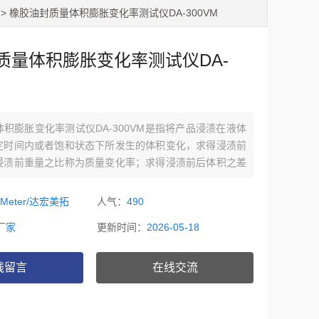
> 橡胶油封质量体积膨胀变化率测试仪DA-300VM
质量体积膨胀变化率测试仪DA-
积膨胀变化率测试仪DA-300VM是指将产品浸渍在液体
定时间内或者饱和状态下所发生的体积变化，求得浸渍前
浸渍前重量之比称为质量变化率；求得浸渍前后体积之差
之比称为体积变化率；乃密封橡胶其本常数之一。
oMeter/达宏美拓
人气：
490
厂家
更新时间：
2026-05-18
线留言
在线交流