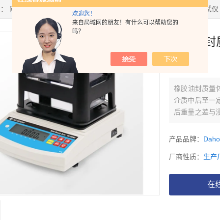
置：
网站首页
>
产品中心
>
多功能固体密度计
>
质量与体积变化率测试仪
欢迎您！
来自局域网的朋友！有什么可以帮助您的
吗？
橡胶油封
300VM
橡胶油封质量体
介质中后至一
后重量之差与
与浸渍前体积
产品品牌：
Dah
厂商性质：
生产
在