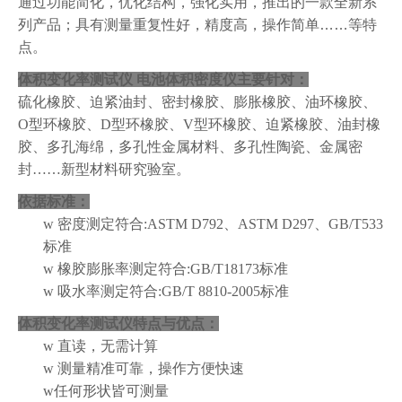
通过功能简化，
优化结构，
强化实用，推出的一款全新系
列产品；具有测量重复性好，精度高，操作简单
……
等特
点。
体积变化率测试仪 电池体积密度仪
主要针对：
硫化橡胶、迫紧油封、密封橡胶、膨胀橡胶、油环橡胶、
O
型环橡胶、
D
型环橡胶、
V
型环橡胶、迫紧橡胶、油封橡
胶、多孔海绵，多孔性金属材料、多孔性陶瓷、金属密
封……新型材料研究验室。
依据标准
：
w
密度测定符合:
ASTM D792、ASTM D297、GB/T533
标准
w
橡胶膨胀率测定
符合:
GB/T18173标准
w
吸水率测定符合:GB/T 8810-2005标准
体积变化率测试仪特点与优点：
w
直读，无需计算
w
测量精准可靠，操作方便快速
w
任何形状皆可测量