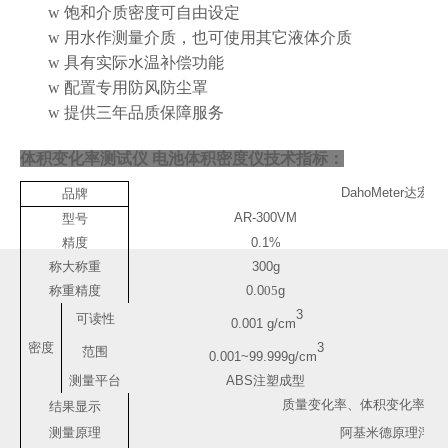
w
饱和介质密度可自由设定
w
用水作测量介质，也可使用其它液体介质
w
具有实际水温补偿功能
w
配置专用防风防尘罩
w
提供三年品质保障服务
体积变化率测试仪 电池体积密度仪
技术指标：
DahoMeter
达宏美
品牌
AR-300VM
型号
精度
0.1%
称大称重
300g
称重精度
0.0
05
g
3
可读性
0.001 g/cm
密度
3
范围
0.001~99.999g/cm
测量平台
ABS
注塑成型
质量变化率、体积变化率、
结果显示
测量原理
阿基米德原理浮力