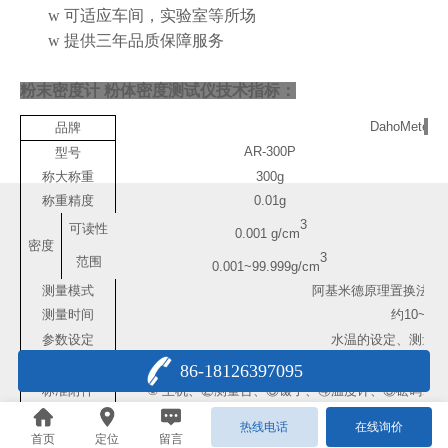
w
可适应车间，实验室等所场
w
提供三年品质保障服务
粉末密度计 粉体密度测试仪
技术指标：
DahoMeter
达
品牌
AR-300P
型号
称大称重
300g
称重精度
0.01g
3
可读性
0.001 g/cm
密度
3
范围
0.001~99.999g/cm
测量模式
阿基米德原理置换法与
测量时间
约
10~60
参数设定
水温的设定、测量介
校正方式
单键校正、自
86-18126397095
标准附件
①
主机、
②
测量台、
③
镊子、
④
温度计、
⑤
砝码、
⑥
电源电压
AC100V~240V 50HZ/60HZ
（默认欧规标
热线电话
在线询价
毛重
/
尺寸
4.5kg/
长
42.5 cm×
宽
17.
首页
定位
留言