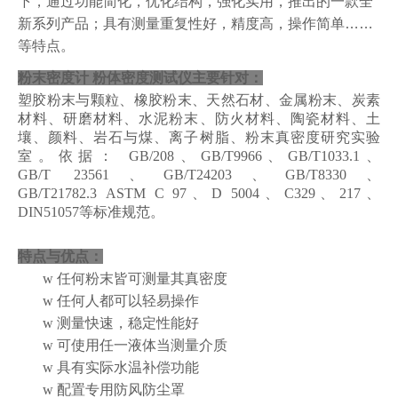
下，通过功能简化，
优化结构，
强化实用，推出的一款全
新系列产品；具有测量重复性好，精度高，操作简单
……
等特点。
粉末密度计 粉体密度测试仪
主要针对：
塑胶粉末与颗粒、橡胶粉末、天然
石材、
金属粉末、炭素
材料、研磨材料、水泥粉末、
防火材料、陶瓷材料
、土
壤、
颜料
、岩石与煤、离子树脂、粉末真密度研究实验
室。
依据：
GB/
208、GB/T9966、
GB/T1033.1、
GB/T 23561、GB/T24203、GB/T8330、
GB/T21782.3
ASTM C 97、D 5004、C329
、
217、
DIN51057
等标准规范。
特点与优点：
w
任何粉末皆可测量其真密度
w
任何人都可以轻易操作
w
测量快速，稳定性能好
w
可使用任一液体当测量介质
w
具有实际水温补偿功能
w
配置专用防风防尘罩