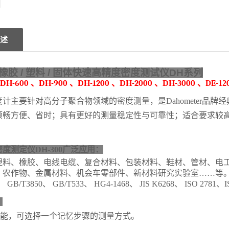
述
橡胶
/
塑料
/
固体快速高精度密度测试仪
DH
系列
DH
-600
、
DH
-900
、
DH
-1200
、
DH
-2000
、
DH
-
3
000
、
DE
-
12
度计
主要针对高分子聚合物领域的密度测量，
是Dahometer品牌
经
顺畅方便、省时；具有
更好的测量稳定性与可靠性
；
适合要求较
度测定仪DH-300
广泛应用
：
塑料、
橡胶、电线电缆、
复合材料、包装材料、鞋材、管材、
电
、农作物、金属材料、机会车零部件、
新材料研究实验室……
等
、 GB/T3850、 GB/T533、 HG4-1468、 JIS K6268、 ISO 27
：
功能，可选择一个记忆步骤的测量方式。