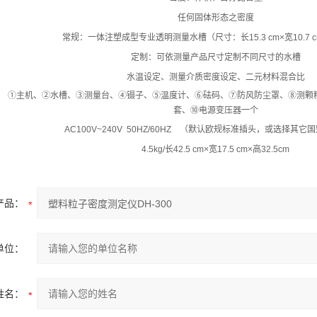
任何固体形态之密度
常规：一体注塑成型专业透明测量水槽
（尺寸：长
15.3 cm×
宽
10.7 
定制：可依测量产品尺寸定制不同尺寸的水槽
水温设定、测量介质密度设定、二元材料混合比
①
主机、
②
水槽、
③
测量台、
④
镊子、
⑤
温度计、
⑥
砝码、
⑦
防风防尘罩、
⑧
测颗
套、
⑩
电源变压器一个
AC100V~240V 50HZ/60HZ
（默认欧规标准插头，或选择其它国
4.5kg/
长
42.5 cm×
宽
17.5 cm×
高
32.5cm
产品：
单位：
姓名：