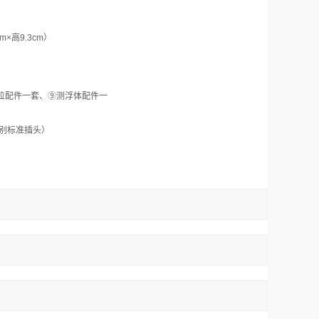
cm×
高
9.3cm
）
粒配件一套、
⑨
测浮体配件一
别标准插头）