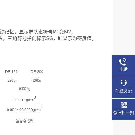
键记忆
，显示屏状态符号
M1
变
M2
；
失，三角符号指向标示
SG
，即
显示
为
密度值
。
电话
DE-120
DE-200
120g
200g
0.001g
在线交流
3
0.0001
g/cm
3
0.00 1
~
99.9999g/cm
微信扫一扫
铝合金成型