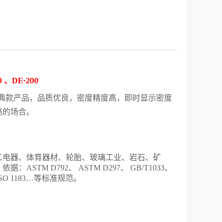
0
、
DE
-
2
00
典款产品，品质优良，密度精度高，即时显示密度
高的场合。
工电器、体育器材、轮胎、玻璃
工业
、
岩石、矿
。
依据：ASTM D792、 ASTM D297、 GB/T1033、
81、ISO 1183…等标准规范。