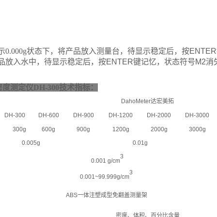
0.000g状态下，
将产品放入测量台，
待显示稳定后
，按
ENTER
品放入水中
，待显示稳定后
，按
ENTER
键记忆
，状态符号
M2
消
度测定仪DH-300
技术指标：
DahoMeter
达宏美拓
DH-300
DH-600
DH-900
DH-1200
DH-2000
DH-3000
300g
600g
900g
1200g
2000g
3000g
0.005g
0.01g
3
0.001
g/cm
3
0.001
~
99.999g/cm
ABS
一体注塑成型免翻盖测量架
密度、体积、百分比含量