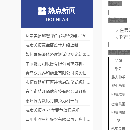
优点：
热点新闻
HOT NEWS
操作步骤
在显示
o
达宏美拓邀您“智”寻精密仪器，“塑”说崭新未来
将产
o
达宏美拓黄金密度计升级上新
塑料粒子密
如何确保液体密度测试仪测定结果的准确性？
品牌
中节能万润股份有限公司拉力机、熔指仪交货完成
型号
青岛双元泰和药业有限公司购买恒温液体密度一台
最大称重
宏拓仪器新厂区装修启动仪式顺利举行
称重精度
东莞市特旺通信科技有限公司订购拉力试验机
密度精度
惠州同为数码订购拉力机一台
密度范围
达宏美拓2024年春节放假通知
密度测量
四川中物材料股份有限公司订购电动款熔融指数仪
架
结果显示