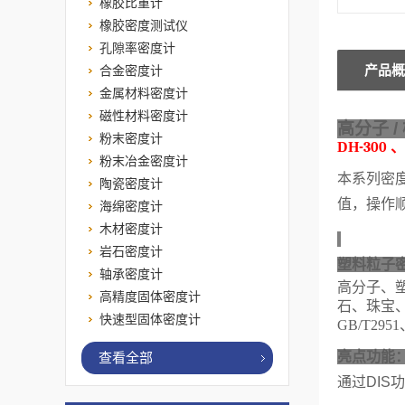
橡胶比重计
橡胶密度测试仪
孔隙率密度计
产品概
合金密度计
金属材料密度计
磁性材料密度计
高分子
/
粉末密度计
DH
-300
、
粉末冶金密度计
本
系列密
陶瓷密度计
值，
操作
海绵密度计
木材密度计
岩石密度计
塑料粒子密
轴承密度计
高分子、
高精度固体密度计
石、珠宝
快速型固体密度计
GB/T2951
亮点功能
查看全部
通过
DIS