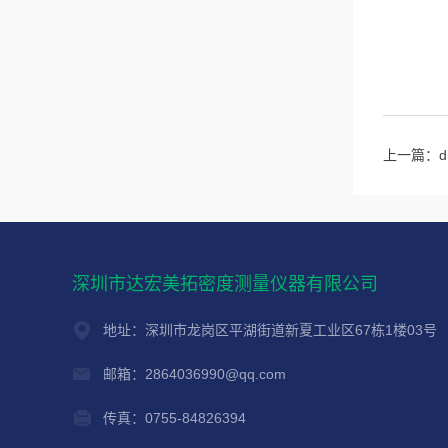
上一篇：
深圳市达宏美拓密度测量仪器有限公司
地址：深圳市龙岗区平湖街道新夏工业区67栋1楼03号
邮箱：2864036990@qq.com
传真：0755-84826394