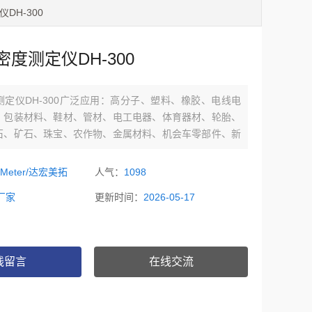
DH-300
度测定仪DH-300
定仪DH-300广泛应用：高分子、塑料、橡胶、电线电
、包装材料、鞋材、管材、电工电器、体育器材、轮胎、
石、矿石、珠宝、农作物、金属材料、机会车零部件、新
室……等
oMeter/达宏美拓
人气：
1098
厂家
更新时间：
2026-05-17
线留言
在线交流