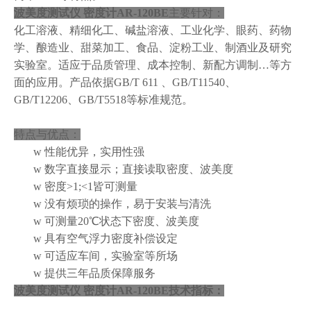
波美度测试仪 密度计AR-120BE
主要针对：
化工溶液、精细化工、碱盐溶液、
工业化学、眼药
、
药物
学、酿造业
、
甜菜加工
、食品、
淀粉工业
、
制酒业
及
研究
实验室
。适应于品质管理、成本控制、新配方调制…等方
面的应用。产品依据GB/T 611 、GB/T11540、
GB/T
12206、GB/T5518等标准规范。
特点与优点：
w
性能优异，
实用性强
w
数字直接显示
；
直接读取
密度
、波美
度
w
密度>1;<1皆可测量
w
没有烦琐的操作
，
易于安装
与清洗
w
可测量
20℃
状态下
密度
、
波美度
w
具有
空气浮力密度
补偿
设定
w
可适应车间，实验室等所场
w
提供三年品质保障服务
波美度测试仪 密度计AR-120BE
技术指标：