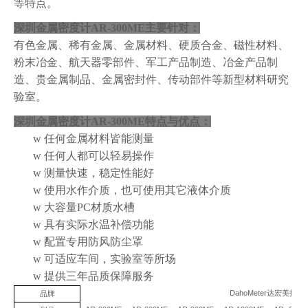
等特点。
深圳金属密度计AR-300ME
主要针对：
有色金属、稀有金属、金属材料、硬质合金、
磁性材料、
粉末冶金、
航天器零部件、军工产品制造、冶金产品制
造、贵金属制品、金属密封件
、传动部件等
新型材料研究
验室。
深圳金属密度计AR-300ME
特点与优点：
w
任何金属材料皆能测量
w
任何人都可以轻易操作
w
测量快速，稳定性能好
w
使用水作介质，也可使用其它液体介质
w
大容量PC材质水槽
w
具有实际水温补偿功能
w
配置专用防风防尘罩
w
可适应车间，实验室等所场
w
提供三年品质保障服务
DahoMeter
达宏美拓
品牌