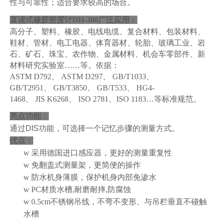
性与可靠性
；
适合要求较高的场合。
直读式橡胶密度计DH-300
广泛应用
：
高分子、塑料、
橡胶、电线电缆、
复合材料、包装材料、
鞋材、管材、
电工电器、体育器材、轮胎、玻璃
工业
、
岩
石、矿石、珠宝、农作物、金属材料、机会车零部件、
新
材料研究实验室……
等。
依据：
ASTM D792、 ASTM D297、 GB/T1033、
GB/T2951、 GB/T3850、 GB/T533、 HG4-
1468、 JIS K6268、 ISO 2781、ISO 1183…等标准规范。
亮点功能：
通过
DIS
功能，可选择一个记忆步骤的测量方式。
优点：
w
采用德国进口感应器，更好的测量重复性
w
免翻盖式测量架，更简便的操作
w
防水机身薄膜，保护机身内部免渗水
w
PC材质水槽,耐磨耐摔,防腐蚀
w
0.5cm不锈钢吊线，不弯不变形、与吊栏垂直不碰触
水槽