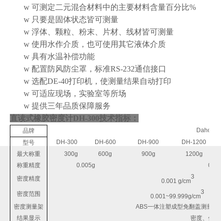
w
可测定二元混合材料中的主要材料含量百分比%
w
只要是固体状态皆可测量
w
浮体、颗粒、粉末、片材、线材皆可测量
w
使用水作介质，也可使用其它液体介质
w
具有水温补偿功能
w
配置防风防尘罩
，标准RS-232通信接口
w
选配DE-40打印机，使测量结果自动打印
w
可适应现场，实验室等所场
w
提供三年品质保障服务
直读式橡胶密度计DH-300
技术指标：
DahoMet
品牌
DH-300
DH-600
DH-900
DH-1200
型号
最大称重
300g
600g
900g
1200g
称重精度
0.005g
0.01
3
密度精度
0.001
g/cm
3
密度范围
0.001
~
99.999g/cm
密度测量架
ABS
一体注塑成型免翻盖测量架
结果显示
密度、体积