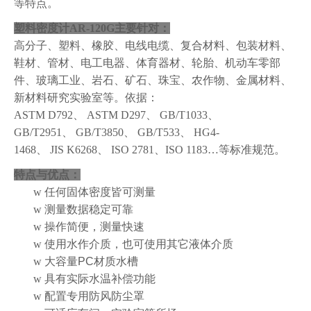
等特点。
塑料密度计AR-120G
主要针对：
高分子、塑料、
橡胶、电线电缆、
复合材料、包装材料、
鞋材、管材、
电工电器、体育器材、轮胎、
机
动
车零部
件、
玻璃
工业
、
岩石、矿石、珠宝、农作物、金属材料、
新材料研究实验室
等。
依据：
ASTM D792、 ASTM D297、 GB/T1033、
GB/T2951、 GB/T3850、 GB/T533、 HG4-
1468、 JIS K6268、 ISO 2781、ISO 1183…等标准规范。
特点与优点：
w
任何固体密度皆可测量
w
测量数据稳定可靠
w
操作简便，测量快速
w
使用水作介质，也可使用其它液体介质
w
大容量
PC
材质水槽
w
具有实际水温补偿功能
w
配置专用防风防尘罩