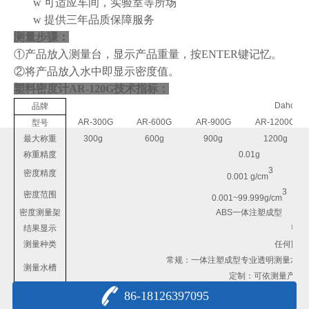
w
可适应车间，实验室等所场
w
提供三年品质保障服务
测量步骤：
①产品放入测量台，显示产品重量，按
ENTER键记忆。
②将产品放入水中即显示密度值。
塑料密度计AR-120G
技术指标：
DahoMet
品牌
AR-300G
AR-600G
AR-900G
AR-1200G
型号
最大称重
300g
600g
900g
1200g
称重精度
0.01g
3
密度精度
0.001
g/cm
3
密度范围
0.001
~
99.999g/cm
密度测量架
ABS
一体注塑成型
结果显示
密度
测量种类
任何固体
常规：一体注塑成型专业透明测量水槽
测量水槽
定制：可依测量产品
参数
设定
水温设定、测
86-18126397095