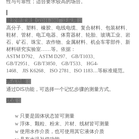
性与可靠性
；
适合要求较高的场合。
橡胶密度测量仪DH-300
广泛应用
：
高分子、塑料、
橡胶、电线电缆、
复合材料、包装材料、
鞋材、管材、
电工电器、体育器材、轮胎、玻璃
工业
、
岩
石、矿石、珠宝、农作物、金属材料、机会车零部件、
新
材料研究实验室……
等。
依据：
ASTM D792、 ASTM D297、 GB/T1033、
GB/T2951、 GB/T3850、 GB/T533、 HG4-
1468、 JIS K6268、 ISO 2781、ISO 1183…等标准规范。
亮点功能：
通过
DIS
功能，可选择一个记忆步骤的测量方式。
优点：
w
只要是固体状态皆可测量
w
浮体、颗粒、粉末、片材、线材皆可测量
w
使用水作介质，也可使用其它液体介质