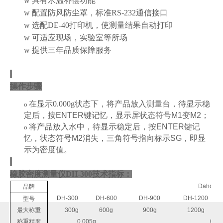
w
具有水温补偿功能
w
配置防风防尘罩
，标准RS-232通信接口
w
选配DE-40打印机，使测量结果自动打印
w
可适应现场，实验室等所场
w
提供三年品质保障服务
操作步骤
在显示0.000g状态下，
将产品放入测量台，
待显示稳
o
定后
，按
ENTER
键记忆
，显示屏状态符号
M1
变
M2
；
将产品放入水中
，待显示稳定后
，按
ENTER
键记
o
忆
，状态符号
M2
消失，三角符号指向标示
SG
，即
显
示
为
密度值
。
橡胶密度测量仪DH-300
技术指标：
DahoMet
品牌
DH-300
DH-600
DH-900
DH-1200
型号
最大称重
300g
600g
900g
1200g
称重精度
0.005g
0.01