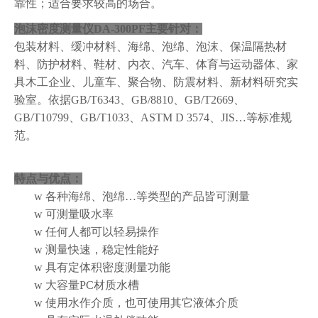
靠性
；
适合要求较高的场合。
泡沫密度测量仪DA-300PF
主要针对：
包
装
材料、缓
冲
材料、海绵、泡绵、泡沫、保
温
隔热材
料、防护材料、鞋材、内衣、汽车、体育与运动器体、家
具木工企业、儿童车、聚合物、防震材料、新材料研究实
验室。依据
GB/T6343
、
GB/8810
、
GB/T2669
、
GB/T10799
、
GB/T1033
、
ASTM D 3574
、
JIS…
等标准规
范。
特点与优点：
w
各种海
绵
、泡
绵
…
等类型的产品皆可测量
w
可测量吸水率
w
任何人都可以轻易操作
w
测量快速，稳定性能好
w
具有定体积密度测量功能
w
大容量PC材质水槽
w
使用水作介质，也可使用其它液体介质