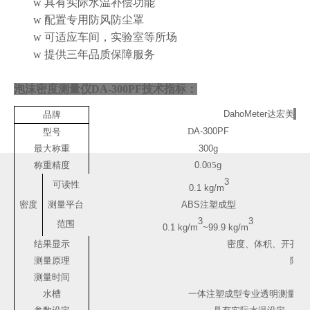
w
具有实际水温补偿功能
w
配置专用防风防尘罩
w
可适应车间，实验室等所场
w
提供三年品质保障服务
泡沫密度测量仪DA-300PF
技术指标：
DahoMeter
达宏美拓
品牌
D
A-300PF
型号
最
大称重
300g
称重精度
0.0
05
g
3
可读性
0.1 kg/m
密度
测量平台
ABS
注塑成型
3
3
范围
0.1 kg/m
~99.9
kg/m
结果显示
密度、体积、开孔体
测量原理
阿基
测量时间
水槽
一体注塑成型专业透明测量水