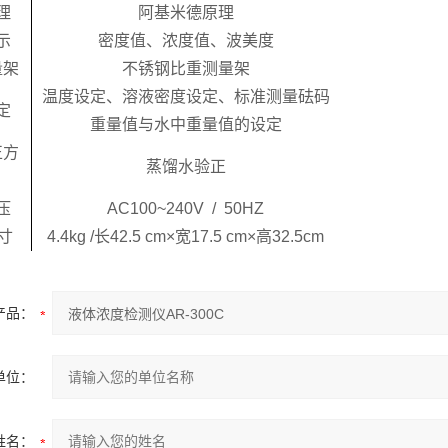
理
阿基米德原理
示
密度值
、浓度值、波美度
量架
不锈钢比重测量架
温度设定、溶液密度设定、标准测量砝码
定
重量值与水中重量值的设定
正方
蒸馏水验正
压
AC100~240V / 50HZ
寸
4.4kg /
长
42.5 cm×
宽
17.5 cm×
高
32.5cm
产品：
单位：
姓名：