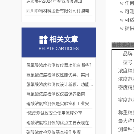
达宏美拓2024年春节放假通知
w
任
四川中物材料股份有限公司订购电动款熔融指数仪
w
可
w
可
w
提
相关文章
液体浓度检
RELATED ARTICLES
品牌
型号
氢氟酸浓度检测仪仪器功能有哪些？
浓度精
氢氟酸浓度检测仪性能优异、实用性强的体现
浓度范
氢氟酸浓度检测仪设计新颖、功能多样
密度精
氢氟酸浓度检测仪仪器保养指南
密度范
硝酸浓度检测仪是实验室和工业安全的重要设备
称重精
*浓度测试仪安全使用流程分享
最大称
硝酸浓度检测仪的优点主要表现在以下几个方面
测量种
硝酸浓度检测仪基本操作步骤