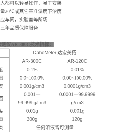
何人都可以轻易操作，
易于安装
测量
20℃
或其它基准温度下浓度
适应车间，实验室等所场
供三年品质保障服务
测仪AR-300C
技术指标：
DahoMeter
达宏美拓
AR-300C
AR-120C
度
0.1%
0.01%
围
0.0~
10
0.0%
0.00~
10
0.00%
度
0.001g/cm3
0.0001g/cm3
0.001—
0.0001—99.9999
围
99.999 g/cm3
g/cm3
度
0.01g
0.001g
重
300g
120g
类
任何溶液皆可测量