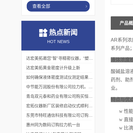
查看全部
产品概
热点新闻
AR
系列
浓
HOT NEWS
系列产品
达宏美拓邀您“智”寻精密仪器，“塑”说崭新未来
液体浓度检
达宏美拓黄金密度计升级上新
酸碱盐溶
如何确保液体密度测试仪测定结果的准确性？
药剂、助
中节能万润股份有限公司拉力机、熔指仪交货完成
业。
青岛双元泰和药业有限公司购买恒温液体密度一台
特点与优
宏拓仪器新厂区装修启动仪式顺利举行
w
性
东莞市特旺通信科技有限公司订购拉力试验机
w
直
惠州同为数码订购拉力机一台
w
比