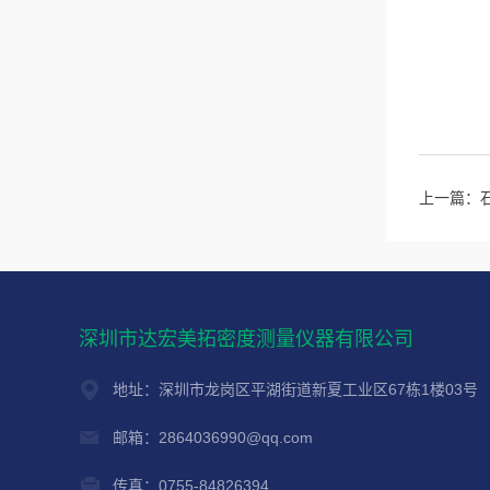
上一篇：
深圳市达宏美拓密度测量仪器有限公司
地址：深圳市龙岗区平湖街道新夏工业区67栋1楼03号
邮箱：2864036990@qq.com
传真：0755-84826394