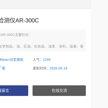
测仪AR-300C
AR-300C主要针对：
化学制品、油、石油、化妆品、油漆、涂料、油墨、香
工溶液、树脂、胶粘剂、食用油、饮料、药剂、助剂、合
工、火电、电镀行业、建筑、化工贸易、大专院校、检测
oMeter/达宏美拓
人气：
1249
门、教学机构……等产业。
厂家
更新时间：
2026-05-16
线留言
在线交流