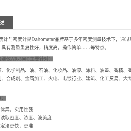
述
度计与密度计
是
Dahometer
品牌基于多年密度测量技术下，通过
；具有测量重复性好，精度高，操作简单
……
等特点。
测仪AR-300C
主要针对：
液、
化学制品、油、石油、化妆品、油漆、涂料、油墨、香精、
剂
、合成剂、金属加工、
火电、电镀行业、建筑、化工贸易、大
点：
能优异，实用性强
接读取
密度
、
浓度、波美度
滴定法更快，更准