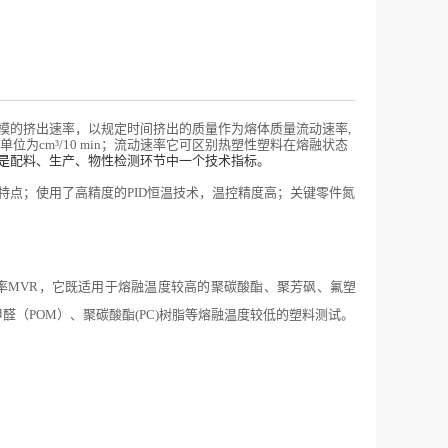
模的挤出速率，以规定时间挤出的质量作为
熔体质量
流动速率,
单位为cm³/10 min
；流动速率
它可区别热塑性塑料在熔融状态
是
配料
、
生产
、物性检测环节中一个技术指标。
特点；使用了高精度的PID恒温技术，温控
精度高
；
关键零件氮
率MVR，它既适用于熔融温度较高的聚碳酸酯、聚芳砜、氟塑
聚甲醛（POM）、聚碳酸酯(PC)树脂等熔融温度较低的塑料测试。