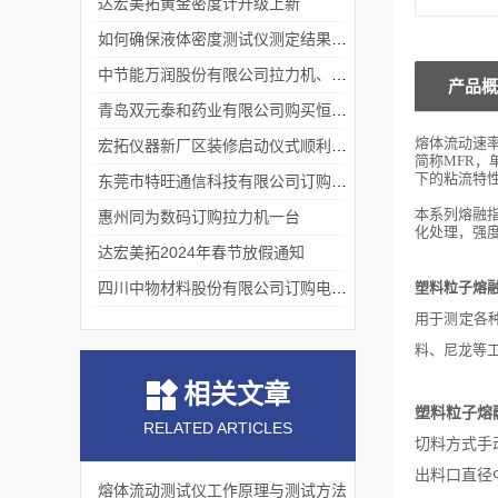
达宏美拓黄金密度计升级上新
如何确保液体密度测试仪测定结果的准确性？
中节能万润股份有限公司拉力机、熔指仪交货完成
产品概
青岛双元泰和药业有限公司购买恒温液体密度一台
熔体流动速
宏拓仪器新厂区装修启动仪式顺利举行
简称
MFR
，
单
下的粘流特
东莞市特旺通信科技有限公司订购拉力试验机
本系列
熔融
惠州同为数码订购拉力机一台
化处理，强
达宏美拓2024年春节放假通知
四川中物材料股份有限公司订购电动款熔融指数仪
塑料粒子熔融
用于测定各
料、尼龙等工
相关文章
塑料粒子熔
RELATED ARTICLES
切料方式
手
出料口直径
熔体流动测试仪工作原理与测试方法