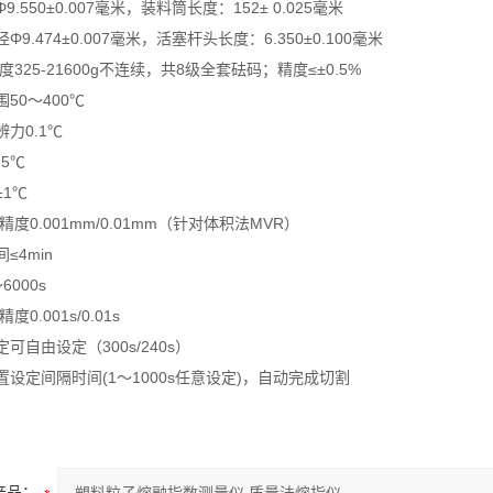
Φ9.550±0.007毫米，装料筒长度：152± 0.025毫米
径
Φ9.474±0.007毫米，活塞杆头长度：6.350±0.100毫米
精度
325-21600g不连续，共8级全套砝码；精度≤±0.5%
围
50～400℃
辨力
0.1℃
.5℃
±1℃
/精度
0.001mm/0.01mm（针对体积法MVR）
间
≤4min
6000s
/精度
0.001s/0.01s
定
可自由设定（300s/240s）
置
设定间隔时间(1～1000s任意设定)，自动完成切割
产品：