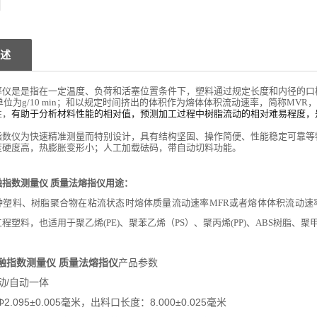
述
率
仪
是是指在一定温度
、
负荷
和活塞位置条件
下，塑料
通过规定长度和内径的口
位为g/10 min
；和以规定时间挤出的体积作为
熔体
体积流动速率，简称MV
R
，
性
，
有助于分析材料性能的相对值，预测加工过程中树脂流动的相对难易程度
，
指数仪为
快速精准测量而
特别设计，
具有结构
坚固
、
操作简
便、性能稳定可靠等
度硬度高，
热膨胀
变形小
；人工加载砝码，带自动切料功能。
指数测量仪 质量法熔指仪
用途：
种塑料、树脂聚合物在粘流状态时熔体质量流动速率MFR或者熔体体积流动速
程塑料，也适用于聚乙烯(PE)、聚苯乙烯（PS）、聚丙烯(PP)、ABS树脂、
融指数测量仪 质量法熔指仪
产品参数
动/自动一体
Φ2.095±0.005毫米，出料口长度：8.000±0.025毫米