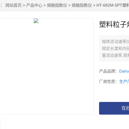
置：
网站首页
>
产品中心
>
熔融指数仪
>
熔融指数仪
> HT-682M-5
塑料粒子
熔体流动速率
规定长度和内
量流动速率,简
熔体体积流动速
量仪 质量法熔
产品品牌：
Dah
厂商性质：
生产
在