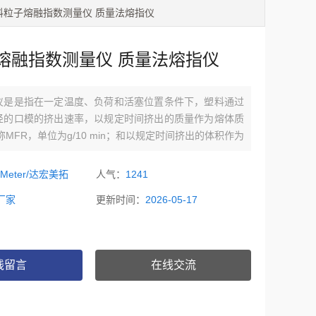
PT塑料粒子熔融指数测量仪 质量法熔指仪
熔融指数测量仪 质量法熔指仪
仪是是指在一定温度、负荷和活塞位置条件下，塑料通过
径的口模的挤出速率，以规定时间挤出的质量作为熔体质
称MFR，单位为g/10 min；和以规定时间挤出的体积作为
率，简称MVR，单位为cm³/10 min塑料粒子熔融指数测
指仪
oMeter/达宏美拓
人气：
1241
厂家
更新时间：
2026-05-17
线留言
在线交流