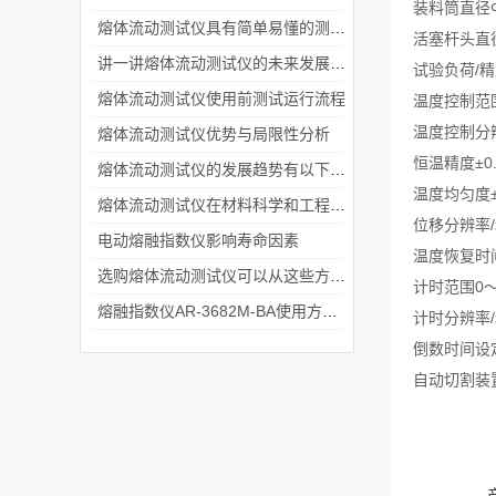
装料筒直径
熔体流动测试仪具有简单易懂的测量步骤
活塞杆头直
讲一讲熔体流动测试仪的未来发展与挑战
试验负荷/
熔体流动测试仪使用前测试运行流程
温度控制范
温度控制分
熔体流动测试仪优势与局限性分析
恒温精度
±0
熔体流动测试仪的发展趋势有以下这些
温度均匀度
熔体流动测试仪在材料科学和工程领域的用途
位移分辨率
电动熔融指数仪影响寿命因素
温度恢复时
选购熔体流动测试仪可以从这些方面考虑
计时范围
0～
熔融指数仪AR-3682M-BA使用方法介绍
计时分辨率
倒数时间设
自动切割装