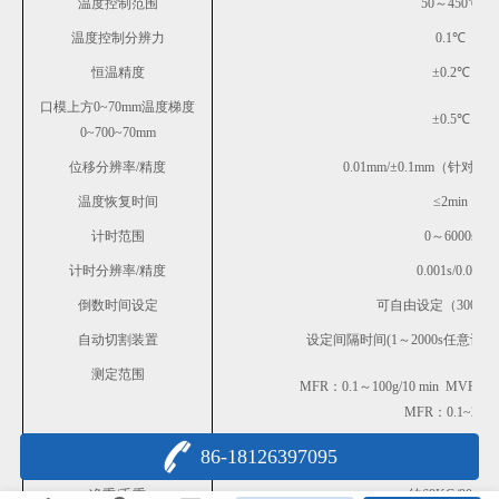
温度控制范围
50～450℃
温度控制分辨力
0.1℃
恒温精度
±0.2℃
口模上方0~70mm温度梯度
±0.5℃
0~700~70mm
位移分辨率
/精度
0.01mm/±0.1
mm
（针对体积
温度恢复时间
≤2min
计时范围
0～6000s
计时分辨率/精度
0.001s/0.01s
倒数时间设定
可自由设定（300s/24
自动切割装置
设定间隔时间(1～2000s任意设
测定范围
MFR：0.1～100g/10 min MVR：0.1
MFR：
0.1~2500
86-18126397095
报告方式
打印输出/U盘输出/上位
净重/毛重
约69KG/90KG