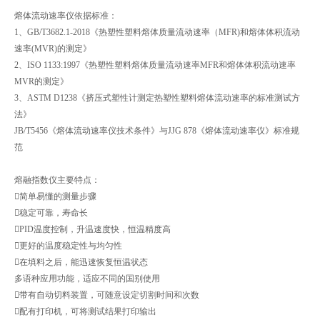
熔体流动速率仪依据标准：
1、GB/T3682.1-2018《热塑性塑料熔体质量流动速率（MFR)和熔体体积流动
速率(MVR)的测定》
2、ISO 1133:1997《热塑性塑料熔体质量流动速率MFR和熔体体积流动速率
MVR的测定》
3、ASTM D1238《挤压式塑性计测定热塑性塑料熔体流动速率的标准测试方
法》
JB/T5456《熔体流动速率仪技术条件》与JJG 878《熔体流动速率仪》标准规
范
熔融指数仪主要特点：
简单易懂的测量步骤
稳定可靠，寿命长
PID温度控制，升温速度快，恒温精度高
更好的温度稳定性与均匀性
在填料之后，能迅速恢复恒温状态
多语种应用功能，适应不同的国别使用
带有自动切料装置，可随意设定切割时间和次数
配有打印机，可将测试结果打印输出