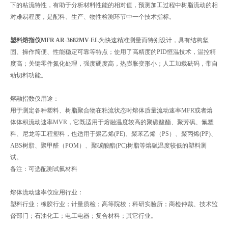
下的粘流特性，有助于分析材料性能的相对值，预测加工过程中树脂流动的相
对难易程度，是配料、生产、物性检测环节中一个技术指标。
塑料熔指仪MFR AR-3682MV-EL
为快速精准测量而特别设计，具有结构坚
固、操作简便、性能稳定可靠等特点；使用了高精度的PID恒温技术，温控精
度高；关键零件氮化处理，强度硬度高，热膨胀变形小；人工加载砝码，带自
动切料功能。
熔融指数仪用途：
用于测定各种塑料、树脂聚合物在粘流状态时熔体质量流动速率MFR或者熔
体体积流动速率MVR，它既适用于熔融温度较高的聚碳酸酯、聚芳砜、氟塑
料、尼龙等工程塑料，也适用于聚乙烯(PE)、聚苯乙烯（PS）、聚丙烯(PP)、
ABS树脂、聚甲醛（POM）、聚碳酸酯(PC)树脂等熔融温度较低的塑料测
试。
备注：可选配测试氟材料
熔体流动速率仪应用行业：
塑料行业；橡胶行业；计量质检；高等院校；科研实验所；商检仲裁、技术监
督部门；石油化工；电工电器；复合材料；其它行业。