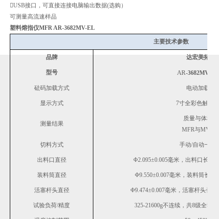
USB接口，可直接连接电脑输出数据(选购）
可测量高流速样品
塑料熔指仪MFR AR-3682MV-EL
主要技术参数
品牌
达宏美拓
型号
AR
-3682MV-EL
砝码加载方式
电动加载
显示方式
7寸全彩色触摸
质量与体积
测量结果
MFR与MVR
切料方式
手动/自动一体
出料口直径
Φ2.095±0.005毫米，出料口长度：8
装料筒直径
Φ9.550±0.007毫米，装料筒长度：1
活塞杆头直径
Φ9.474±0.007毫米，活塞杆头长度：6
试验负荷/精度
325-21600g不连续，共8级全套砝