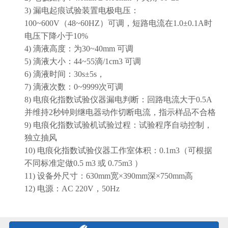
3)
漏电起痕试验装置电极电压：
100~600V
（
48~60HZ
）可调，短路电流在
1.0±0.1A
时
电压下降小于
10%
4)
滴液高度：为
30~40mm
可调
5)
滴液大小：
44~55
滴
/1cm3
可调
6)
滴液时间：
30s±5s
，
7)
滴液次数：
0~9999
次可调
8)
电痕化指数试验仪器漏电判断：回路电流大于
0.5A
并维持
2
秒钟则继电器动作切断电流，指示样品不合格
9)
电痕化指数试验机试验过程：试验程序自动控制，
独立抽风
10)
电痕化指数试验仪器工作室体积：
0.1m3
（可根据
不同标准定做
0.5 m3
或
0.75m3
）
11)
设备外尺寸：
630mm
宽×
390mm
深×
750mm
高
12)
电源：
AC 220V
，
50Hz