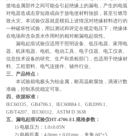
接地金属部件之间可能会引起绝缘上的漏电
，
产生的电弧
对电器造成击穿短路或由于放电使材料蚀损，甚至引燃导
致火灾。本试验仪器就是模拟上述情况对绝缘材料进行的
一种破坏性试验，用以测试和评定在规定电压下，绝缘体
在电场和含杂质水作用时的相对耐漏电起痕性。
漏电起痕试验仪适用于照明设备、低压电器、家用电
器、机床电器、电机、电动工具、电子仪器、电工仪表、
信息技术设备的研究、生产和质检部门，也适用于绝缘材
料、工程塑料、电气连接件、辅件行业。
三、产品特点：
本试验箱电极头为铂金属，耐高温耐腐蚀，滴液计数
准确，控制系统稳定可靠。
四、依据
标准
：
IEC60335、GB4706.1、IEC60884-1、GB2099.1、
GB/T4207、IEC60112、
ASTM D 3638
五、
漏电起痕试验仪HT-4706-EL
规格
参数：
1)
电极压力：
1.0±0.05N
2)
电极距离：
4.0mm ± 0.01mm
，夹角
60°±5