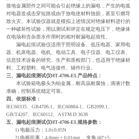
接地金属部件之间可能会引起绝缘上的漏电
，
产生的电弧
对电器造成击穿短路或由于放电使材料蚀损，甚至引燃导
致火灾。本试验仪器就是模拟上述情况对绝缘材料进行的
一种破坏性试验，用以测试和评定在规定电压下，绝缘体
在电场和含杂质水作用时的相对耐漏电起痕性。
漏电起痕试验仪适用于照明设备、低压电器、家用电
器、机床电器、电机、电动工具、电子仪器、电工仪表、
信息技术设备的研究、生产和质检部门，也适用于绝缘材
料、工程塑料、电气连接件、辅件行业。
三、
漏电起痕测试仪HT-4706-EL
产品特点：
本试验箱电极头为铂金属，耐高温耐腐蚀，滴液计数
准确，控制系统稳定可靠。
四、依据
标准
：
IEC60335、GB4706.1、IEC60884-1、GB2099.1、
GB/T4207、IEC60112、
ASTM D 3638
五、
漏电起痕测试仪HT-4706-EL
规格
参数：
1)
电极压力：
1.0±0.05N
2)
电极距离：
4.0mm ± 0.01mm
，夹角
60°±5