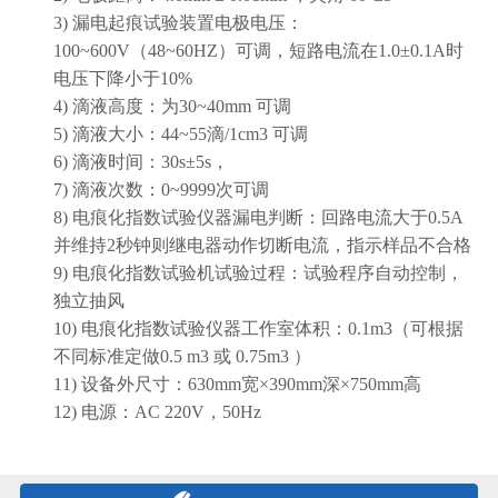
3)
漏电起痕试验装置电极电压：
100~600V
（
48~60HZ
）可调，短路电流在
1.0±0.1A
时
电压下降小于
10%
4)
滴液高度：为
30~40mm
可调
5)
滴液大小：
44~55
滴
/1cm3
可调
6)
滴液时间：
30s±5s
，
7)
滴液次数：
0~9999
次可调
8)
电痕化指数试验仪器漏电判断：回路电流大于
0.5A
并维持
2
秒钟则继电器动作切断电流，指示样品不合格
9)
电痕化指数试验机试验过程：试验程序自动控制，
独立抽风
10)
电痕化指数试验仪器工作室体积：
0.1m3
（可根据
不同标准定做
0.5 m3
或
0.75m3
）
11)
设备外尺寸：
630mm
宽×
390mm
深×
750mm
高
12)
电源：
AC 220V
，
50Hz