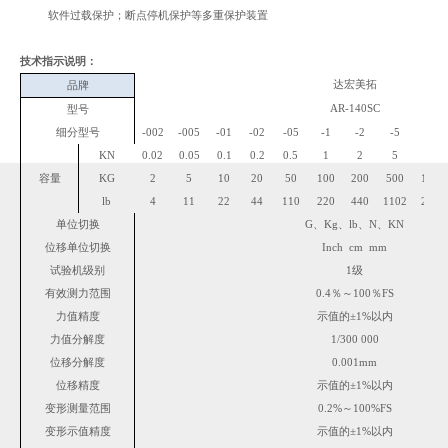
软件过载保护；断点停机保护等多重保护装置
技术指示说明：
达宏美拓
品牌
AR-140SC
型号
细分型号
-002
-005
-01
-02
-05
-1
-2
-5
-10
KN
0.02
0.05
0.1
0.2
0.5
1
2
5
10
容量
KG
2
5
10
20
50
100
200
500
1000
lb
4
11
22
44
110
220
440
1102
2204
单位切换
G、Kg、lb、N、KN
位移单位切换
Inch cm mm
试验机级别
1
级
有效测力范围
0.4％～100％FS
力值精度
示值的±
1
%以内
力值分解度
1/300 000
位移分解度
0.001mm
位移精度
示值的±
1
%以内
变形测量范围
0.2%～100%FS
变形示值精度
示值的±
1
%以内