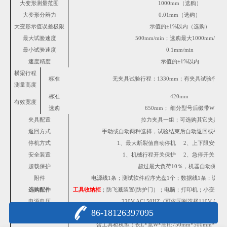
大变形测量范围
1000mm（选购）
大变形分辨力
0.01mm（选购）
大变形示值误差极限
示值的±
1
%以内（选购）
最大试验速度
500mm/min；选购最大1000mm/min
最小试验速度
0.1mm/min
速度精度
示值的±
1
%以内
横梁行程
标准
无夹具试验行程：1330mm；有夹具试验行程：
测量高度
标准
420mm
有效宽度
选购
650mm； 细分型号后缀带W
夹具配置
拉力夹具一组；可选购其它夹具
返回方式
手动或自动两种选择，试验结束后自动返回或手动
停机方式
1、最大断裂值自动停机 2、上下限安全设
安全装置
1、机械行程开关保护 2、急停开关紧急
超载保护
超过最大负荷10％，机器自动保护
附件
电源线1条；测试软件程序光盘1个；数据线1条；说明书
选购配件
工具收纳柜
；防飞溅装置(防护门）；电脑；打印机；小变形金
电源电压
220V.AC/ 50HZ; (可依国别选择110V.AC/6
86-18126397095
标准机型：长L*宽W*高H:750mm*500mm*1650mm
主机尺寸 / 重量
含工具柜机型：长L*宽W*高H:750mm*500mm*2050m