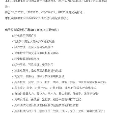
本机依据GB/T2611试验及通用技术条件和《电子式万能试验机》GB/T 16491标准制
造；
符合GB/T 2792、 JB/T2872、GB/T10424、GB/5319等相关标准；
本机依据GB/T12160和GB/T16825进行检定和验收；
电子拉力试验机厂家AR-140SC-5
主要特点：
u
本机适用范围广泛
u
功能*，满足大部分力学性能试验
u
操作方便，任何人皆可轻易操作
u
免维护的主流交流伺服电机和伺服器
u
精密预载荷滚珠丝杠
u
运行平稳，可靠性强，坚固耐用
u
测量准确高，通过第三方检测机构认证
u
高速率，低振动，低噪音的伺服电机驱动
u
具有抗拉、抗弯、抗压、抗折、黏着、撕裂、剥离、伸长率等测试模式功能
u
具有应力-应变、力量-位移、力量-时间、强度-时间等多种曲线模式
u
自动计算最大力、最小力、平均力、最大变形、伸长率、强度等功能
u
具有灵活的、曲线图、数据表、报告书查看和打印功能
u
具有测试完成后自动返回至测试起始的自动归位功能
u
具有机械行程开关；急停开关；过流，过压，欠流，欠压，漏电过载保护；