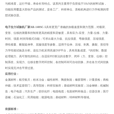
与精准度，运行平稳，寿命长等特点。该系列主要用于负荷低于50kN的材料试验，
功能应用覆盖大部份产品的测试，是各工厂、科研单位、质检机构进行力学检测的理
想试验仪器
。
电子拉力试验机厂家AR-140SC-5
具有更宽广准确的加载速度和测力范围，对载荷、
变形、位移的测量和控制有更高的精度和灵敏度，具有应力-应变、力量-位移、力量-
时间、强度-时间等模式功能；可求出最大力值、抗拉强度、弯曲强度、压缩强度、
弹性模量、断裂延伸率、屈服强度等参数，适用于拉伸、压缩、剥离、撕裂、剪切等
力学性能试验及分析。该拉力机采用高速DSP平台，具有高集成度、*的控制、数据
处理能力、高可靠性的特点；自适应PID算法的全数字、闭环（力、变形、位移）控
制系统，实现力、位移全数字闭环控制，各控制环间可自动切换，并在各方式间切换
时实现无冲击平滑过渡。
应用行业：
金属材料；航空航天；粉末冶金；磁性材料、陶瓷制造；橡胶塑料；计量质检；商检
仲裁；技术监督部门；高等院校；科研实验所；基础材料实验室；冶金钢铁；机械制
造；电子电器；汽车生产；纺织化纤；电线电缆；包装材料和食品；仪器仪表；医疗
器械；石油化工；民用核能；能源电池；基础材料；特种材料等领域。
依据标准：