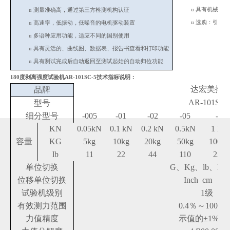
u
具有机械行程
u
测量准确高，通过第三方检测机构认证
u
选购：引伸计
u
高速率，低振动，低噪音的电机驱动装置
u
多语种应用功能，适应不同的国别使用
u
具有灵活的、曲线图、数据表、报告书查看和打印功能
u
具有测试完成后自动返回至测试起始的自动归位功能
180度剥离强度试验机AR-101SC-5
技术指标说明：
达宏美拓
品牌
AR-101SC
型号
细分型号
-005
-01
-02
-05
-1
KN
0.05kN
0.1 kN
0.2 kN
0.5kN
1 kN
容量
KG
5kg
10kg
20kg
50kg
100kg
lb
11
22
44
110
220
单位切换
G、Kg、lb、N
位移单位切换
Inch cm m
试验机级别
1级
有效测力范围
0.4％～100％F
力值精度
示值的±1%以