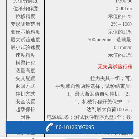
力值分解度
1/300 000
位移分解度
0.001mm
位移精度
示值的±1%以
变形测量范围
2%～100%F
变形示值精度
示值的±1%以
最大试验速度
500mm/min；选购最大10
最小试验速度
0.1mm/min
速度精度
示值的±1%以
横梁行程
无夹具试验行程：9
测量高度
夹具配置
拉力夹具一组；可选
返回方式
手动或自动两种选择，试验结束后自
停机方式
1、最大断裂值自动停机 2、
安全装置
1、机械行程开关保护 2、
超载保护
达到最大负荷100％，
附件
电源线1条；测试软件程序光盘1个；数据线
选购配件
电脑；打印机；
86-18126397095
电源电压
220V.AC/ 50HZ; (可依国别选择