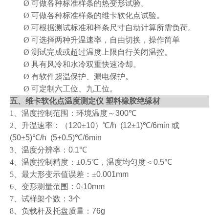
Ø
可做各种标准样条的热变形试验。
Ø
可做各种标准样条的维卡软化点试验。
Ø
可根据测试标准和样条尺寸自动计算所需负荷。
Ø
可选择两种升温速率，自由切换，操作简单
Ø
测试完成或超过温度上限自行关闭温控。
Ø
具有风冷和水冷双重快速冷却。
Ø
有软件超温保护、漏电保护。
Ø
可定制六工位、九工位。
五、维卡软化点温度测定仪 塑料橡胶绝缘材
1
、温度控制范围：环境温度～
300
℃
2
、升温速率：（
120
±
10
）℃
/h (12
±
1)
℃
/6min
或
(50
±
5)
℃
/h (5
±
0.5)
℃
/6min
3
、温度分辨率：
0.1
℃
4
、温度控制精度：±
0.5
℃，温度均匀度＜
0.5
℃
5
、最大形变示值误差：±
0.001mm
6
、变形测量范围：
0-10mm
7
、试样架个数：
3
个
8
、负载杆及托盘质量：
76g