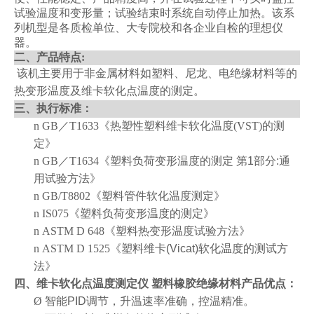
试验温度和变形量；试验结束时系统自动停止加热。该系
列机型是各质检单位、大专院校和各企业自检的理想仪
器。
二、产品特点:
该机主要用于非金属材料如塑料、尼龙、电绝缘材料等的
热变形温度及维卡软化点温度的测定。
三、
执行标准：
n
GB／T1633《热塑性塑料维卡软化温度(VST)的测
定》
n
GB／T1634《
塑料负荷变形温度的测定 第
1
部分
:
通
用试验方法
》
n
GB/T8802《
塑料管件软化温度测定》
n
IS075《
塑料负荷变形温度的测定》
n
ASTM D 648《
塑料热变形温度试验方法》
n
ASTM D 1525《
塑料维卡
(Vicat)
软化温度的测试方
法》
四、
维卡软化点温度测定仪 塑料橡胶绝缘材料
产品优点：
Ø
智能
PID
调节，升温速率准确，控温精准。